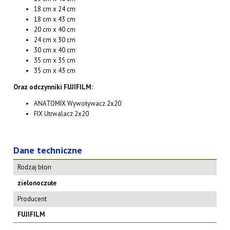
18 cm x 24 cm
18 cm x 43 cm
20 cm x 40 cm
24 cm x 30 cm
30 cm x 40 cm
35 cm x 35 cm
35 cm x 43 cm
Oraz odczynniki FUJIFILM:
ANATOMIX Wywoływacz 2x20
FIX Utrwalacz 2x20
Dane techniczne
Rodzaj błon
zielonoczułe
Producent
FUJIFILM