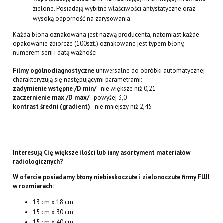
zielone. Posiadają wybitne właściwości antystatyczne oraz
wysoką odporność na zarysowania.
Każda błona oznakowana jest nazwą producenta, natomiast każde
opakowanie zbiorcze (100szt.) oznakowane jest typem błony,
numerem serii i datą ważności
Filmy ogólnodiagnostyczne
uniwersalne do obróbki automatycznej
charakteryzują się następującymi parametrami:
zadymienie wstępne /D min/
- nie większe niż 0,21
zaczernienie max /D max/
- powyżej 3,0
kontrast średni (gradient)
- nie mniejszy niż 2,45
Interesują Cię większe ilości lub inny asortyment materiałów
radiologicznych?
W ofercie posiadamy błony niebieskoczułe i zielonoczułe firmy FUJI
w rozmiarach:
13 cm x 18 cm
15 cm x 30 cm
15 cm x 40 cm