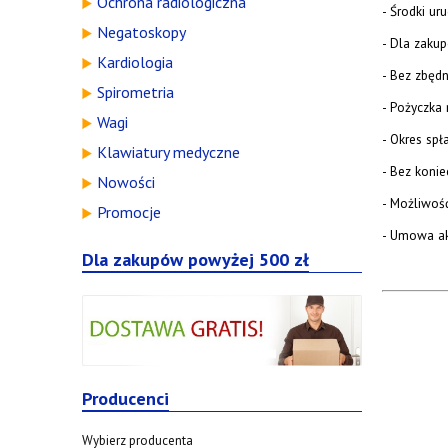
Ochrona radiologiczna
- Środki u
Negatoskopy
- Dla zaku
Kardiologia
- Bez zbęd
Spirometria
- Pożyczka 
Wagi
- Okres spł
Klawiatury medyczne
- Bez koni
Nowości
- Możliwość
Promocje
- Umowa a
Dla zakupów powyżej 500 zł
Producenci
Wybierz producenta