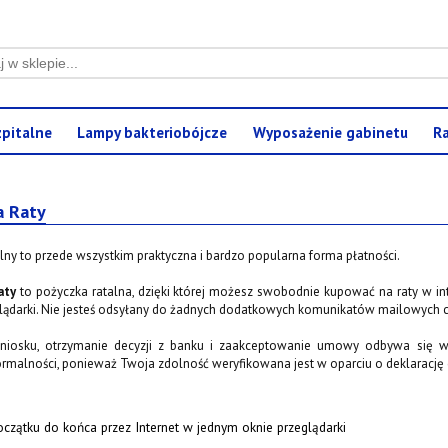
pitalne
Lampy bakteriobójcze
Wyposażenie gabinetu
Ra
a Raty
lny to przede wszystkim praktyczna i bardzo popularna forma płatności.
aty
to pożyczka ratalna, dzięki której możesz swobodnie kupować na raty w in
lądarki. Nie jesteś odsyłany do żadnych dodatkowych komunikatów mailowych c
niosku, otrzymanie decyzji z banku i zaakceptowanie umowy odbywa się
malności, ponieważ Twoja zdolność weryfikowana jest w oparciu o deklarację 
oczątku do końca przez Internet w jednym oknie przeglądarki