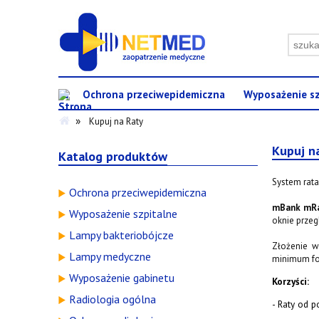
Ochrona przeciwepidemiczna
Wyposażenie sz
»
KONTAKT
Kupuj na Raty
Kupuj n
Katalog produktów
System rata
Ochrona przeciwepidemiczna
mBank mR
Wyposażenie szpitalne
oknie przeg
Lampy bakteriobójcze
Złożenie w
Lampy medyczne
minimum for
Wyposażenie gabinetu
Korzyści:
Radiologia ogólna
- Raty od p